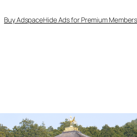
Buy Adspace
Hide Ads for Premium Member