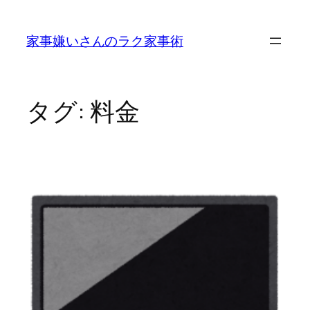
内
容
家事嫌いさんのラク家事術
を
ス
キ
ッ
タグ:
料金
プ