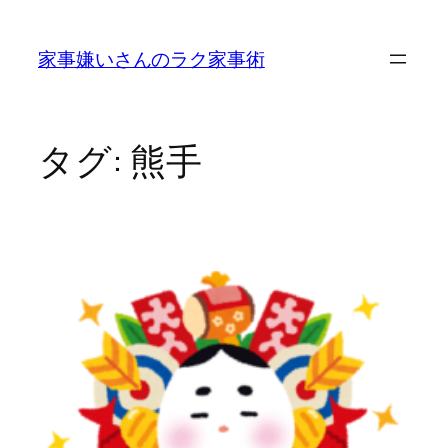
内
容
家事嫌いさんのラク家事術
を
ス
キ
ッ
タグ:
熊手
プ