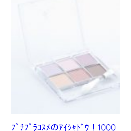
ﾌﾟﾁﾌﾟﾗｺｽﾒのｱｲｼｬﾄﾞｳ！1000