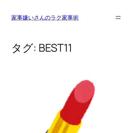
内
容
家事嫌いさんのラク家事術
を
ス
キ
ッ
タグ:
BEST11
プ