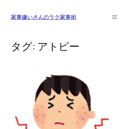
内
容
家事嫌いさんのラク家事術
を
ス
キ
ッ
タグ:
アトピー
プ