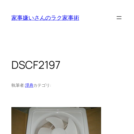
内
容
家事嫌いさんのラク家事術
を
ス
キ
ッ
プ
DSCF2197
執筆者:
浮舟
カテゴリ: