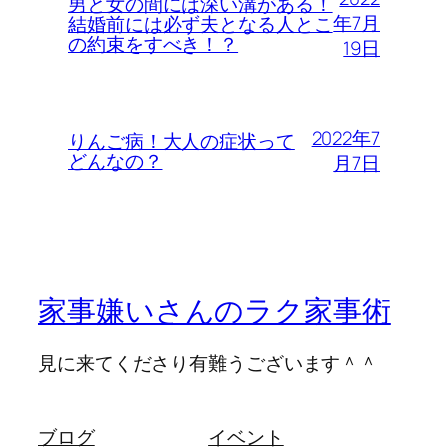
男と女の間には深い溝がある！
年7月
結婚前には必ず夫となる人とこ
の約束をすべき！？
19日
2022年7
りんご病！大人の症状って
どんなの？
月7日
家事嫌いさんのラク家事術
見に来てくださり有難うございます＾＾
ブログ
イベント