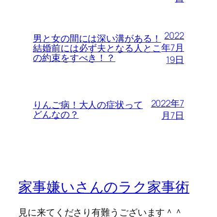
2022
男と女の間には深い溝がある！
年7月
結婚前には必ず夫となる人とこ
の約束をすべき！？
19日
2022年7
りんご病！大人の症状って
どんなの？
月7日
家事嫌いさんのラク家事術
見に来てくださり有難うございます＾＾