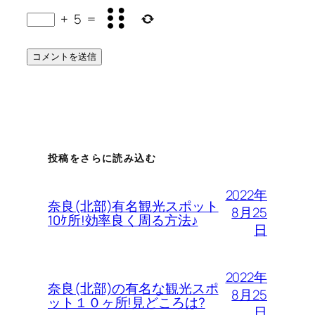
+
5
=
投稿をさらに読み込む
2022年
奈良(北部)有名観光スポット
8月25
10ｹ所!効率良く周る方法♪
日
2022年
奈良(北部)の有名な観光スポ
8月25
ット１０ヶ所!見どころは?
日