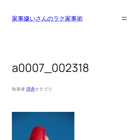
内
容
家事嫌いさんのラク家事術
を
ス
キ
ッ
プ
a0007_002318
執筆者:
浮舟
カテゴリ: