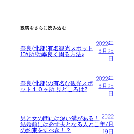
投稿をさらに読み込む
2022年
奈良(北部)有名観光スポット
8月25
10ｹ所!効率良く周る方法♪
日
2022年
奈良(北部)の有名な観光スポ
8月25
ット１０ヶ所!見どころは?
日
2022
男と女の間には深い溝がある！
年7月
結婚前には必ず夫となる人とこ
の約束をすべき！？
19日