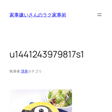
内
容
家事嫌いさんのラク家事術
を
ス
キ
ッ
プ
u1441243979817s1
執筆者:
浮舟
カテゴリ: