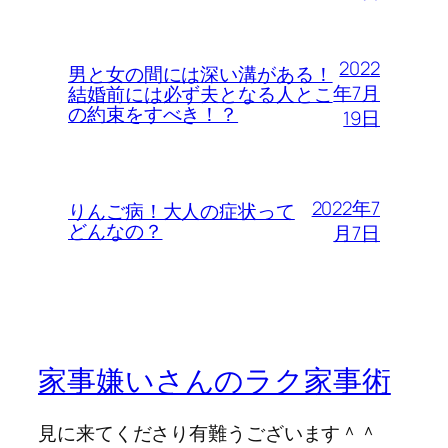
2022
男と女の間には深い溝がある！
年7月
結婚前には必ず夫となる人とこ
の約束をすべき！？
19日
2022年7
りんご病！大人の症状って
どんなの？
月7日
家事嫌いさんのラク家事術
見に来てくださり有難うございます＾＾