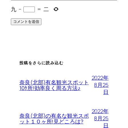
九
−
=
二
投稿をさらに読み込む
2022年
奈良(北部)有名観光スポット
8月25
10ｹ所!効率良く周る方法♪
日
2022年
奈良(北部)の有名な観光スポ
8月25
ット１０ヶ所!見どころは?
日