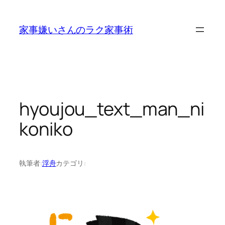
内
容
家事嫌いさんのラク家事術
を
ス
キ
ッ
プ
hyoujou_text_man_ni
koniko
執筆者:
浮舟
カテゴリ: