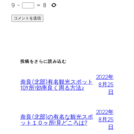
9
−
=
8
投稿をさらに読み込む
2022年
奈良(北部)有名観光スポット
8月25
10ｹ所!効率良く周る方法♪
日
2022年
奈良(北部)の有名な観光スポ
8月25
ット１０ヶ所!見どころは?
日