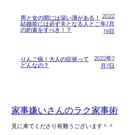
2022
男と女の間には深い溝がある！
年7月
結婚前には必ず夫となる人とこ
の約束をすべき！？
19日
2022年7
りんご病！大人の症状って
どんなの？
月7日
家事嫌いさんのラク家事術
見に来てくださり有難うございます＾＾