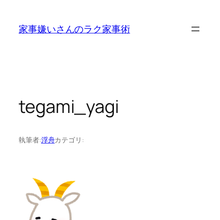
内
容
家事嫌いさんのラク家事術
を
ス
キ
ッ
プ
tegami_yagi
執筆者:
浮舟
カテゴリ: