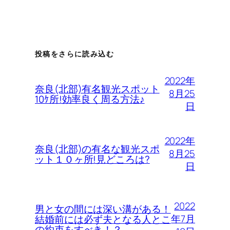
投稿をさらに読み込む
2022年
奈良(北部)有名観光スポット
8月25
10ｹ所!効率良く周る方法♪
日
2022年
奈良(北部)の有名な観光スポ
8月25
ット１０ヶ所!見どころは?
日
2022
男と女の間には深い溝がある！
年7月
結婚前には必ず夫となる人とこ
の約束をすべき！？