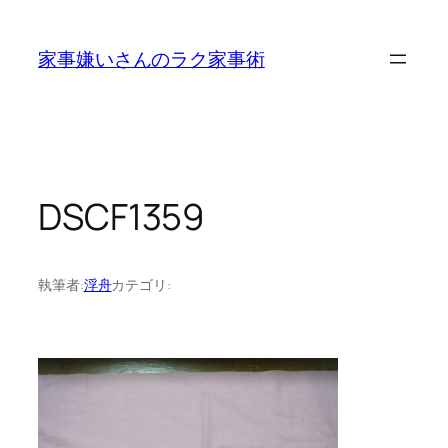
内
容
家事嫌いさんのラク家事術
を
ス
キ
ッ
プ
DSCF1359
執筆者:
浮舟
カテゴリ: