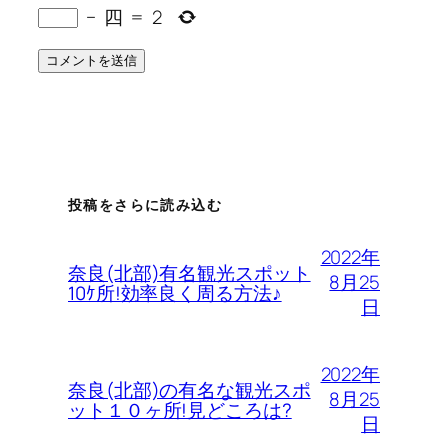
−
四
=
2
投稿をさらに読み込む
2022年
奈良(北部)有名観光スポット
8月25
10ｹ所!効率良く周る方法♪
日
2022年
奈良(北部)の有名な観光スポ
8月25
ット１０ヶ所!見どころは?
日