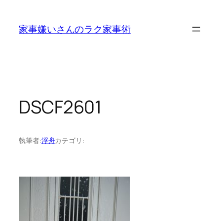
内
容
家事嫌いさんのラク家事術
を
ス
キ
ッ
プ
DSCF2601
執筆者:
浮舟
カテゴリ: