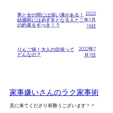
2022
男と女の間には深い溝がある！
年7月
結婚前には必ず夫となる人とこ
の約束をすべき！？
19日
2022年7
りんご病！大人の症状って
どんなの？
月7日
家事嫌いさんのラク家事術
見に来てくださり有難うございます＾＾