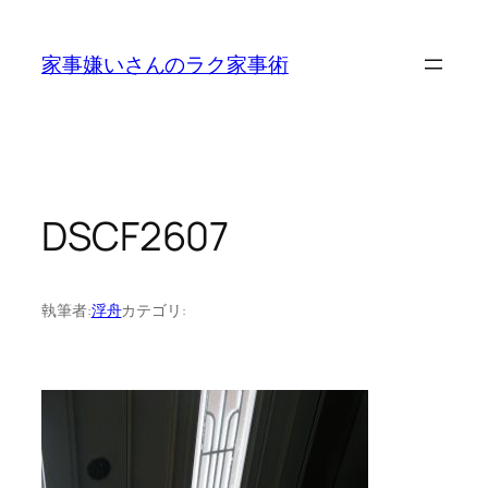
内
容
家事嫌いさんのラク家事術
を
ス
キ
ッ
プ
DSCF2607
執筆者:
浮舟
カテゴリ: