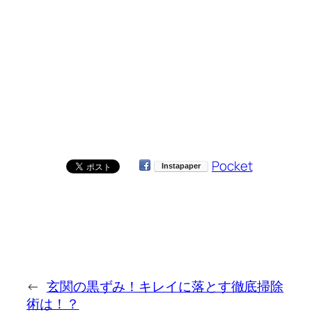
Pocket
←
玄関の黒ずみ！キレイに落とす徹底掃除
術は！？