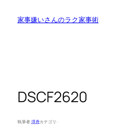
内
容
家事嫌いさんのラク家事術
を
ス
キ
ッ
プ
DSCF2620
執筆者:
浮舟
カテゴリ: