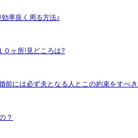
所!効率良く周る方法♪
１０ヶ所!見どころは?
婚前には必ず夫となる人とこの約束をすべき
の？