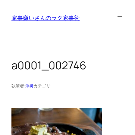
内
容
家事嫌いさんのラク家事術
を
ス
キ
ッ
プ
a0001_002746
執筆者:
浮舟
カテゴリ: