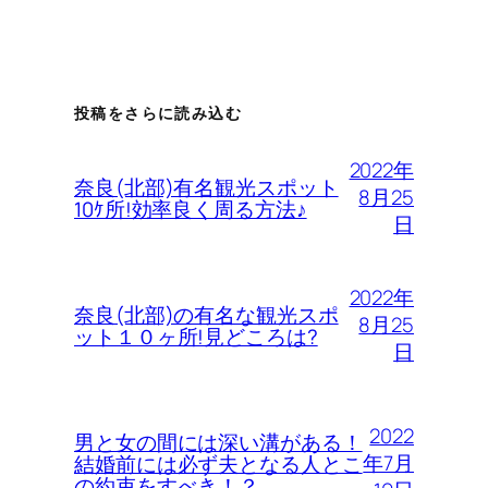
投稿をさらに読み込む
2022年
奈良(北部)有名観光スポット
8月25
10ｹ所!効率良く周る方法♪
日
2022年
奈良(北部)の有名な観光スポ
8月25
ット１０ヶ所!見どころは?
日
2022
男と女の間には深い溝がある！
年7月
結婚前には必ず夫となる人とこ
の約束をすべき！？