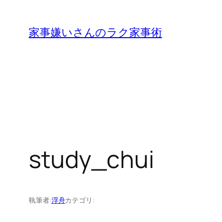
内
容
家事嫌いさんのラク家事術
を
ス
キ
ッ
プ
study_chui
執筆者:
浮舟
カテゴリ: