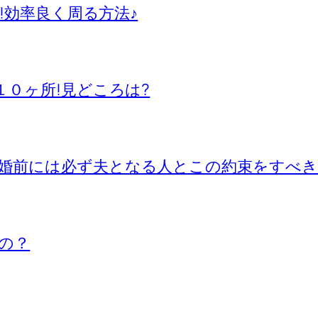
所!効率良く周る方法♪
１０ヶ所!見どころは?
婚前には必ず夫となる人とこの約束をすべき
の？