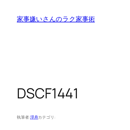
内
容
家事嫌いさんのラク家事術
を
ス
キ
ッ
プ
DSCF1441
執筆者:
浮舟
カテゴリ: