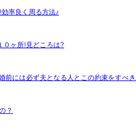
所!効率良く周る方法♪
１０ヶ所!見どころは?
婚前には必ず夫となる人とこの約束をすべき
の？