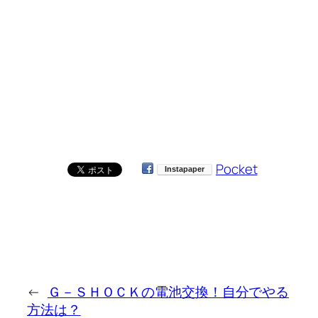
Pocket
←
Ｇ－ＳＨＯＣＫの電池交換！自分でやる
方法は？