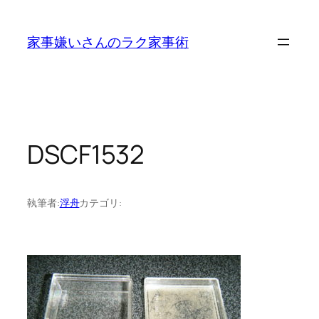
内
容
家事嫌いさんのラク家事術
を
ス
キ
ッ
プ
DSCF1532
執筆者:
浮舟
カテゴリ: