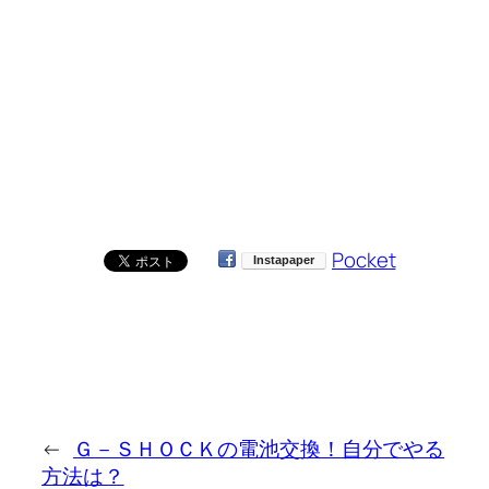
Pocket
←
Ｇ－ＳＨＯＣＫの電池交換！自分でやる
方法は？