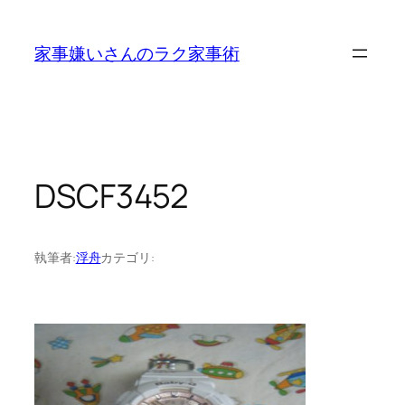
内
容
家事嫌いさんのラク家事術
を
ス
キ
ッ
プ
DSCF3452
執筆者:
浮舟
カテゴリ: