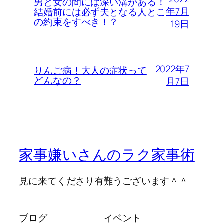
男と女の間には深い溝がある！
年7月
結婚前には必ず夫となる人とこ
の約束をすべき！？
19日
2022年7
りんご病！大人の症状って
どんなの？
月7日
家事嫌いさんのラク家事術
見に来てくださり有難うございます＾＾
ブログ
イベント