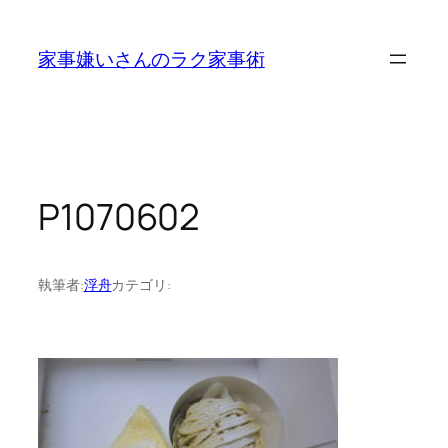
内
容
家事嫌いさんのラク家事術
を
ス
キ
ッ
プ
P1070602
執筆者:
浮舟
カテゴリ: