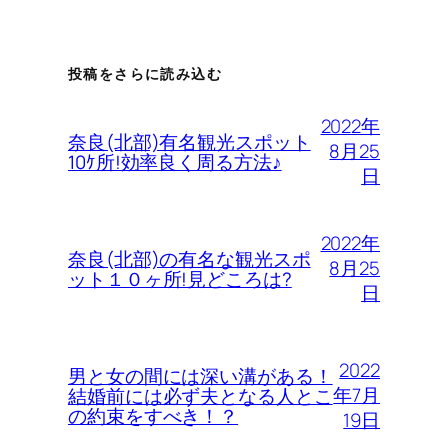
投稿をさらに読み込む
2022年
奈良(北部)有名観光スポット
8月25
10ｹ所!効率良く周る方法♪
日
2022年
奈良(北部)の有名な観光スポ
8月25
ット１０ヶ所!見どころは?
日
2022
男と女の間には深い溝がある！
年7月
結婚前には必ず夫となる人とこ
の約束をすべき！？
19日