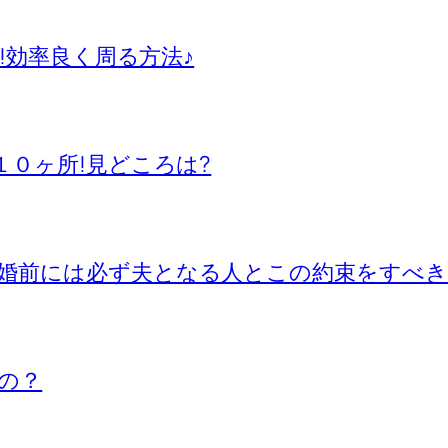
所!効率良く周る方法♪
１０ヶ所!見どころは?
婚前には必ず夫となる人とこの約束をすべき
の？