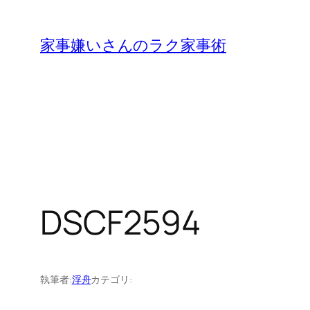
内
容
家事嫌いさんのラク家事術
を
ス
キ
ッ
プ
DSCF2594
執筆者:
浮舟
カテゴリ: