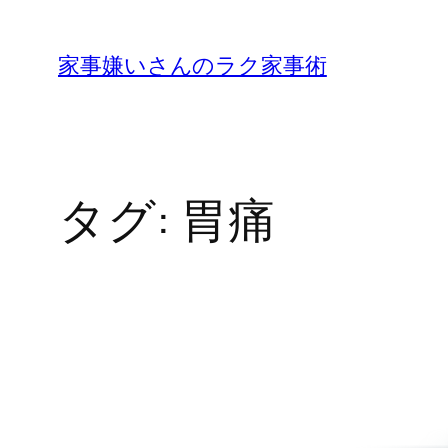
内
容
家事嫌いさんのラク家事術
を
ス
キ
ッ
タグ:
胃痛
プ