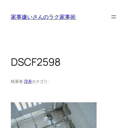
内
容
家事嫌いさんのラク家事術
を
ス
キ
ッ
プ
DSCF2598
執筆者:
浮舟
カテゴリ: