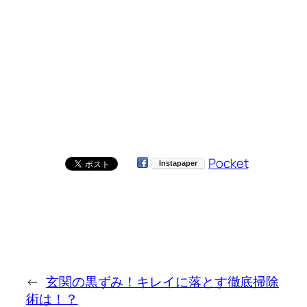
Pocket
←
玄関の黒ずみ！キレイに落とす徹底掃除
術は！？