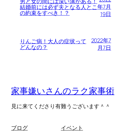
男と女の間には深い溝がある！
年7月
結婚前には必ず夫となる人とこ
の約束をすべき！？
19日
2022年7
りんご病！大人の症状って
どんなの？
月7日
家事嫌いさんのラク家事術
見に来てくださり有難うございます＾＾
ブログ
イベント