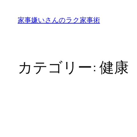
内
容
家事嫌いさんのラク家事術
を
ス
キ
ッ
カテゴリー:
健康
プ